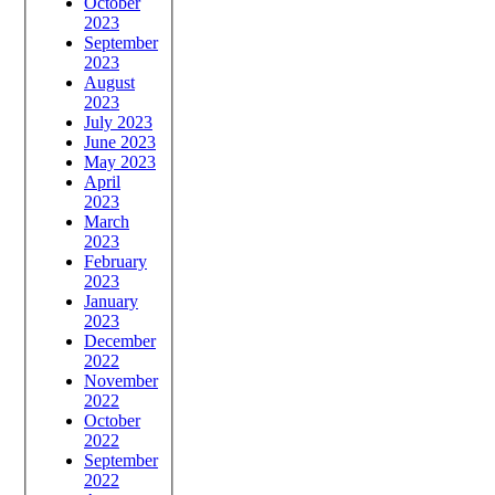
October
2023
September
2023
August
2023
July 2023
June 2023
May 2023
April
2023
March
2023
February
2023
January
2023
December
2022
November
2022
October
2022
September
2022