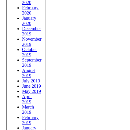
2020
February
2020
January
2020
December
2019
November
2019
October
2019
September
2019
August
2019
July 2019
June 2019
May 2019
April
2019
March
2019
February
2019
January