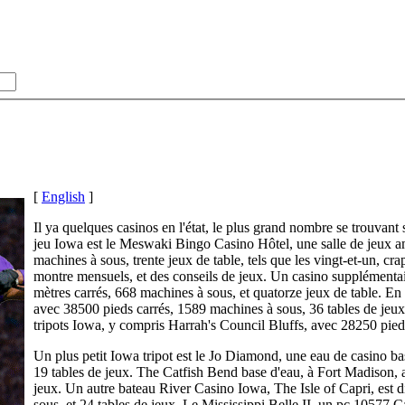
[
English
]
Il ya quelques casinos en l'état, le plus grand nombre se trouvant 
jeu Iowa est le Meswaki Bingo Casino Hôtel, une salle de jeux a
machines à sous, trente jeux de table, tels que les vingt-et-un, cra
montre mensuels, et des conseils de jeux. Un casino supplémenta
mètres carrés, 668 machines à sous, et quatorze jeux de table. En
avec 38500 pieds carrés, 1589 machines à sous, 36 tables de jeux,
tripots Iowa, y compris Harrah's Council Bluffs, avec 28250 pieds
Un plus petit Iowa tripot est le Jo Diamond, une eau de casino b
19 tables de jeux. The Catfish Bend base d'eau, à Fort Madison, 
jeux. Un autre bateau River Casino Iowa, The Isle of Capri, est 
sous, et 24 tables de jeux. Le Mississippi Belle II, un pc 10577 