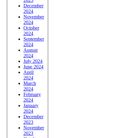
2025
December
2024
November
2024
October
2024
September
2024
August
2024
July 2024
June 2024
April
2024
March
2024
February
2024
January
2024
December
2023
November
2023