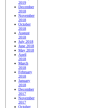
2019
December
2018
November
2018
October
2018
August
2018
July 2018
June 2018
May 2018
April
2018
March
2018
February
2018
January
2018
December
2017
November
2017
October