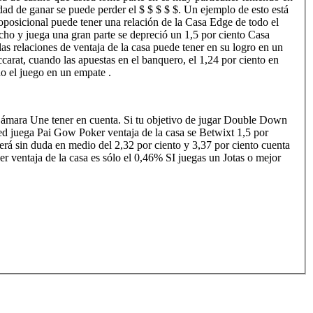
ad de ganar se puede perder el $ $ $ $ $. Un ejemplo de esto está
roposicional puede tener una relación de la Casa Edge de todo el
Ocho y juega una gran parte se depreció un 1,5 por ciento Casa
as relaciones de ventaja de la casa puede tener en su logro en un
arat, cuando las apuestas en el banquero, el 1,24 por ciento en
o el juego en un empate .
 Cámara Une tener en cuenta. Si tu objetivo de jugar Double Down
ted juega Pai Gow Poker ventaja de la casa se Betwixt 1,5 por
será sin duda en medio del 2,32 por ciento y 3,37 por ciento cuenta
er ventaja de la casa es sólo el 0,46% SI juegas un Jotas o mejor