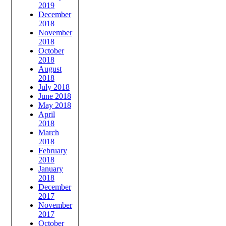
2019
December
2018
November
2018
October
2018
August
2018
July 2018
June 2018
May 2018
April
2018
March
2018
February
2018
January
2018
December
2017
November
2017
October