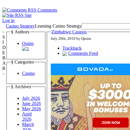
Comments
Site
Log in
Casino Strategy
Learning Casino Strategy
»
§ Authors
Zimbabwe Casinos
S
July 20th, 2010 by Quinn
I
Quinn
D
Trackback
E
Comments Feed
B
§ Categories
A
R
Casino
«
§ Archives
July 2026
June 2026
May 2026
April
2026
March
2026