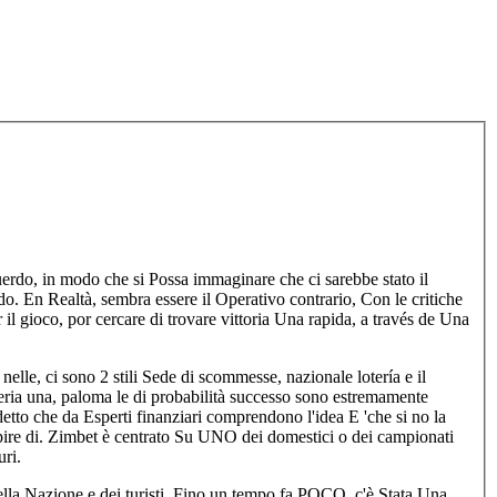
erdo, in modo che si Possa immaginare che ci sarebbe stato il
. En Realtà, sembra essere il Operativo contrario, Con le critiche
 gioco, por cercare di trovare vittoria Una rapida, a través de Una
elle, ci sono 2 stili Sede di scommesse, nazionale lotería e il
eria una, paloma le di probabilità successo sono estremamente
etto che da Esperti finanziari comprendono l'idea E 'che si no la
ire di. Zimbet è centrato Su UNO dei domestici o dei campionati
uri.
della Nazione e dei turisti. Fino un tempo fa POCO, c'è Stata Una